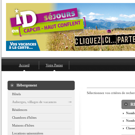
Accueil
Votre Panier
Hébergement
Sélectionnez vos critères de recher
Hôtels
Auberges, villages de vacances
R
Résidences
Nombr
Chambres d'hôtes
Nombr
Maisons d'hôtes
Class
Locations saisonnières