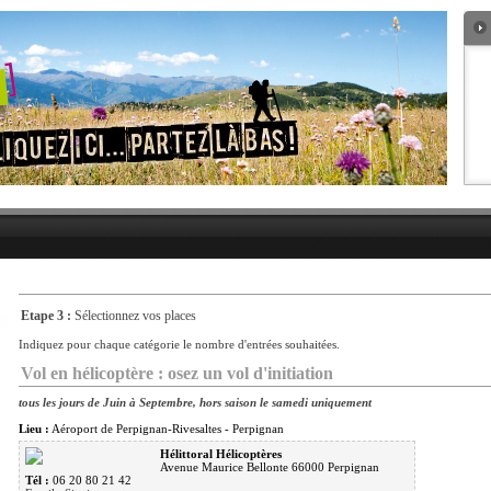
Etape 3 :
Sélectionnez vos places
Indiquez pour chaque catégorie le nombre d'entrées souhaitées.
Vol en hélicoptère : osez un vol d'initiation
tous les jours de Juin à Septembre, hors saison le samedi uniquement
Lieu :
Aéroport de Perpignan-Rivesaltes - Perpignan
Hélittoral Hélicoptères
Avenue Maurice Bellonte 66000 Perpignan
Tél :
06 20 80 21 42