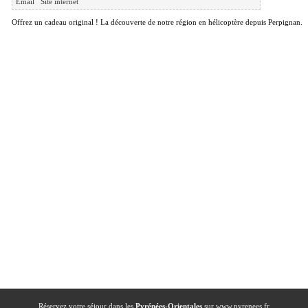
Email
Site internet
Offrez un cadeau original ! La découverte de notre région en hélicoptère depuis Perpignan.
Réservez votre séjour dans les
Pyrénées-Orientales
sur
www.pyrenees.fr